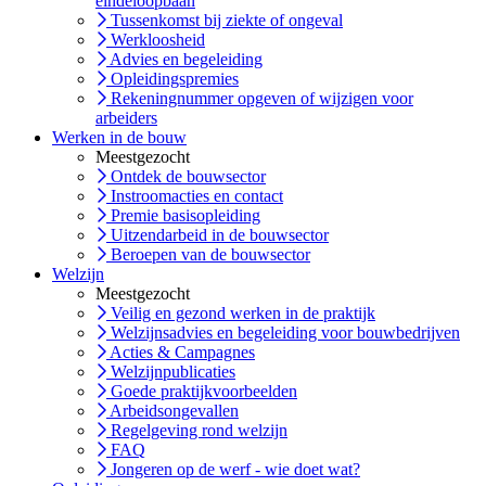
eindeloopbaan
Tussenkomst bij ziekte of ongeval
Werkloosheid
Advies en begeleiding
Opleidingspremies
Rekeningnummer opgeven of wijzigen voor
arbeiders
Werken in de bouw
Meestgezocht
Ontdek de bouwsector
Instroomacties en contact
Premie basisopleiding
Uitzendarbeid in de bouwsector
Beroepen van de bouwsector
Welzijn
Meestgezocht
Veilig en gezond werken in de praktijk
Welzijnsadvies en begeleiding voor bouwbedrijven
Acties & Campagnes
Welzijnpublicaties
Goede praktijkvoorbeelden
Arbeidsongevallen
Regelgeving rond welzijn
FAQ
Jongeren op de werf - wie doet wat?