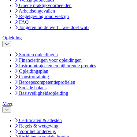
Goede praktijkvoorbeelden
Arbeidsongevallen
Regelgeving rond welzijn
FAQ
Jongeren op de werf - wie doet wat?
Opleiding
Soorten opleidingen
Financieringen voor opleidingen
Instroomtrajecten en bijhorende premies
Opleidingsplan
Construtraining
Beroepscompetentieprofielen
Sociale balans
Basisveiligheidsopleiding
Meer
Certificaten & attesten
Regels & wetgeving
Voor het onderwijs
Strijd tegen sociale fraude