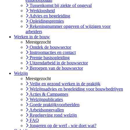
eindeloopbaan
Tussenkomst bij ziekte of ongeval
Werkloosheid
Advies en begeleiding
Opleidingspremies
Rekeningnummer opgeven of wijzigen voor
arbeiders
Werken in de bouw
Meestgezocht
Ontdek de bouwsector
Instroomacties en contact
Premie basisopleiding
Uitzendarbeid in de bouwsector
Beroepen van de bouwsector
Welzijn
Meestgezocht
Veilig en gezond werken in de praktijk
Welzijnsadvies en begeleiding voor bouwbedrijven
Acties & Campagnes
Welzijnpublicaties
Goede praktijkvoorbeelden
Arbeidsongevallen
Regelgeving rond welzijn
FAQ
Jongeren op de werf - wie doet wat?