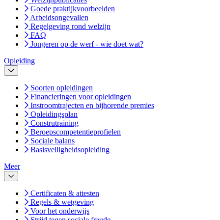
Goede praktijkvoorbeelden
Arbeidsongevallen
Regelgeving rond welzijn
FAQ
Jongeren op de werf - wie doet wat?
Opleiding
Soorten opleidingen
Financieringen voor opleidingen
Instroomtrajecten en bijhorende premies
Opleidingsplan
Construtraining
Beroepscompetentieprofielen
Sociale balans
Basisveiligheidsopleiding
Meer
Certificaten & attesten
Regels & wetgeving
Voor het onderwijs
Strijd tegen sociale fraude