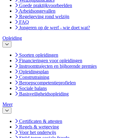
Goede praktijkvoorbeelden
Arbeidsongevallen
Regelgeving rond welzijn
FAQ
Jongeren op de werf - wie doet wat?
Opleiding
Soorten opleidingen
Financieringen voor opleidingen
Instroomtrajecten en bijhorende premies
Opleidingsplan
Construtraining
Beroepscompetentieprofielen
Sociale balans
Basisveiligheidsopleiding
Meer
Certificaten & attesten
Regels & wetgeving
Voor het onderwijs
Strijd tegen sociale fraude