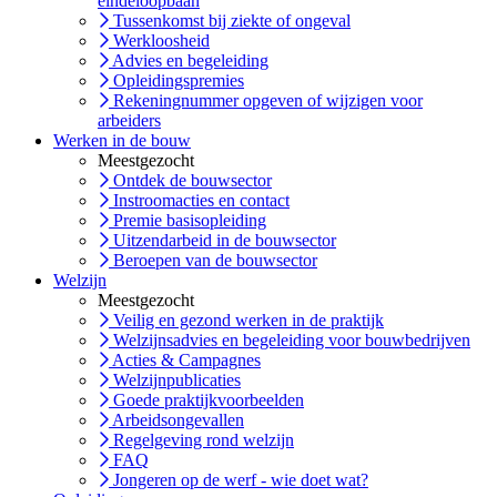
eindeloopbaan
Tussenkomst bij ziekte of ongeval
Werkloosheid
Advies en begeleiding
Opleidingspremies
Rekeningnummer opgeven of wijzigen voor
arbeiders
Werken in de bouw
Meestgezocht
Ontdek de bouwsector
Instroomacties en contact
Premie basisopleiding
Uitzendarbeid in de bouwsector
Beroepen van de bouwsector
Welzijn
Meestgezocht
Veilig en gezond werken in de praktijk
Welzijnsadvies en begeleiding voor bouwbedrijven
Acties & Campagnes
Welzijnpublicaties
Goede praktijkvoorbeelden
Arbeidsongevallen
Regelgeving rond welzijn
FAQ
Jongeren op de werf - wie doet wat?