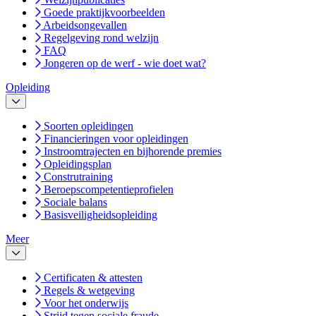
Goede praktijkvoorbeelden
Arbeidsongevallen
Regelgeving rond welzijn
FAQ
Jongeren op de werf - wie doet wat?
Opleiding
Soorten opleidingen
Financieringen voor opleidingen
Instroomtrajecten en bijhorende premies
Opleidingsplan
Construtraining
Beroepscompetentieprofielen
Sociale balans
Basisveiligheidsopleiding
Meer
Certificaten & attesten
Regels & wetgeving
Voor het onderwijs
Strijd tegen sociale fraude