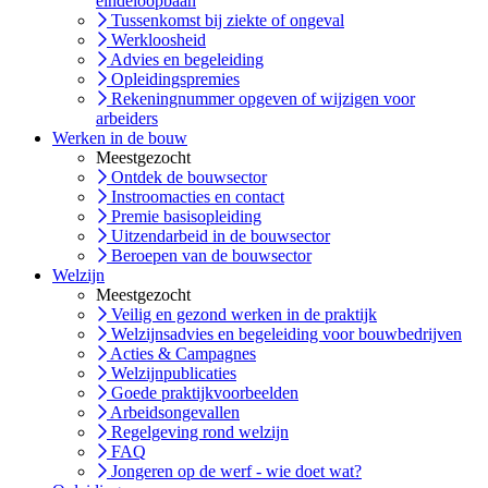
eindeloopbaan
Tussenkomst bij ziekte of ongeval
Werkloosheid
Advies en begeleiding
Opleidingspremies
Rekeningnummer opgeven of wijzigen voor
arbeiders
Werken in de bouw
Meestgezocht
Ontdek de bouwsector
Instroomacties en contact
Premie basisopleiding
Uitzendarbeid in de bouwsector
Beroepen van de bouwsector
Welzijn
Meestgezocht
Veilig en gezond werken in de praktijk
Welzijnsadvies en begeleiding voor bouwbedrijven
Acties & Campagnes
Welzijnpublicaties
Goede praktijkvoorbeelden
Arbeidsongevallen
Regelgeving rond welzijn
FAQ
Jongeren op de werf - wie doet wat?