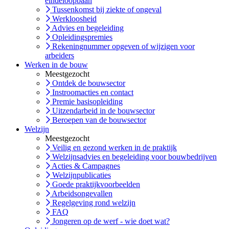
eindeloopbaan
Tussenkomst bij ziekte of ongeval
Werkloosheid
Advies en begeleiding
Opleidingspremies
Rekeningnummer opgeven of wijzigen voor
arbeiders
Werken in de bouw
Meestgezocht
Ontdek de bouwsector
Instroomacties en contact
Premie basisopleiding
Uitzendarbeid in de bouwsector
Beroepen van de bouwsector
Welzijn
Meestgezocht
Veilig en gezond werken in de praktijk
Welzijnsadvies en begeleiding voor bouwbedrijven
Acties & Campagnes
Welzijnpublicaties
Goede praktijkvoorbeelden
Arbeidsongevallen
Regelgeving rond welzijn
FAQ
Jongeren op de werf - wie doet wat?