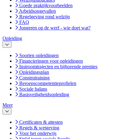
Goede praktijkvoorbeelden
Arbeidsongevallen
Regelgeving rond welzijn
FAQ
Jongeren op de werf - wie doet wat?
Opleiding
Soorten opleidingen
Financieringen voor opleidingen
Instroomtrajecten en bijhorende premies
Opleidingsplan
Construtraining
Beroepscompetentieprofielen
Sociale balans
Basisveiligheidsopleiding
Meer
Certificaten & attesten
Regels & wetgeving
Voor het onderwijs
Strijd tegen sociale fraude