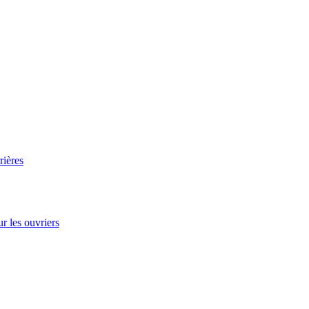
rières
r les ouvriers