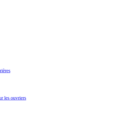
rières
r les ouvriers