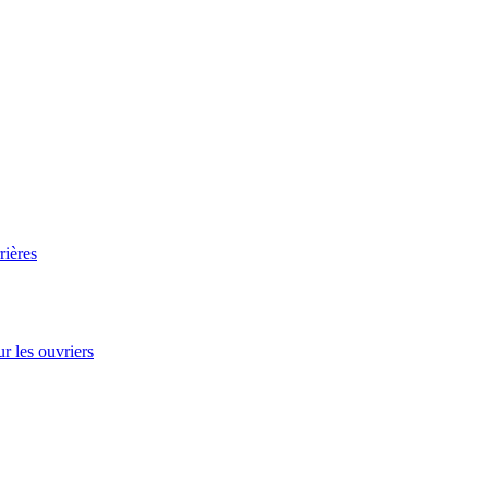
rières
r les ouvriers