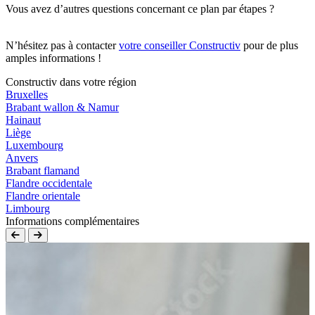
Vous avez d’autres questions concernant ce plan par étapes ?
N’hésitez pas à contacter
votre conseiller Constructiv
pour de plus
amples informations !
Constructiv dans votre région
Bruxelles
Brabant wallon & Namur
Hainaut
Liège
Luxembourg
Anvers
Brabant flamand
Flandre occidentale
Flandre orientale
Limbourg
Informations complémentaires